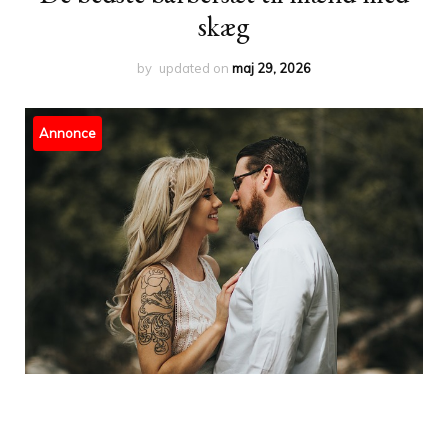
skæg
by
updated on
maj 29, 2026
Annonce