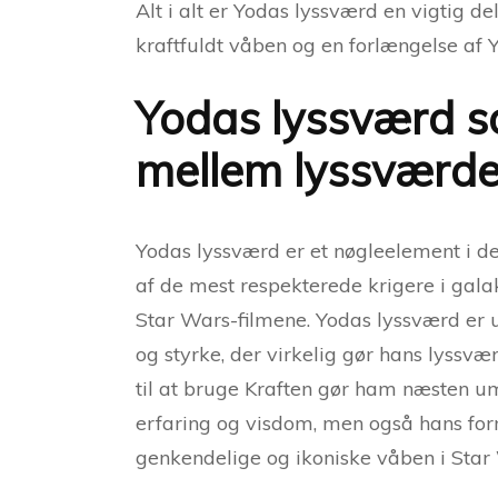
Alt i alt er Yodas lyssværd en vigtig d
kraftfuldt våben og en forlængelse af Y
Yodas lyssværd s
mellem lyssværde
Yodas lyssværd er et nøgleelement i d
af de mest respekterede krigere i gala
Star Wars-filmene. Yodas lyssværd er u
og styrke, der virkelig gør hans lyssv
til at bruge Kraften gør ham næsten um
erfaring og visdom, men også hans form
genkendelige og ikoniske våben i Star