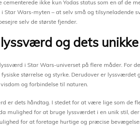
e cementerede ikke kun Yodas status som en af ​​de m
 i Star Wars-myten – at selv små og tilsyneladende 
sejre selv de største fjender.
 lyssværd og dets unikk
 lyssværd i Star Wars-universet på flere måder. For d
 fysiske størrelse og styrke. Derudover er lyssværdet g
isdom og forbindelse til naturen.
 er dets håndtag. I stedet for at være lige som de fl
da mulighed for at bruge lyssværdet i en unik stil, de
ighed for at foretage hurtige og præcise bevægelser, 