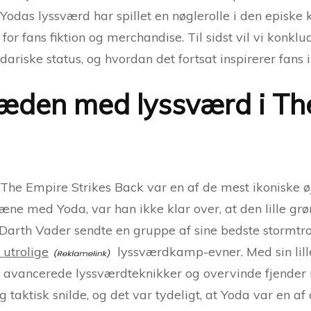
 Yodas lyssværd har spillet en nøglerolle i den epis
for fans fiktion og merchandise. Til sidst vil vi konk
ariske status, og hvordan det fortsat inspirerer fans i
ræden med lyssværd i The
he Empire Strikes Back var en af de mest ikoniske øj
ne med Yoda, var han ikke klar over, at den lille gr
rth Vader sendte en gruppe af sine bedste stormtro
 utrolige
lyssværdkamp-evner. Med sin lill
re avancerede lyssværdteknikker og overvinde fjender
 taktisk snilde, og det var tydeligt, at Yoda var en 