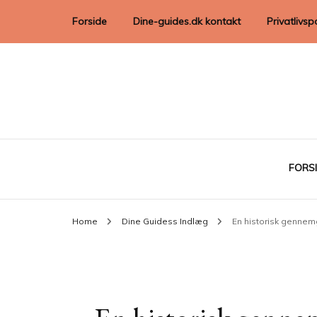
Forside
Dine-guides.dk kontakt
Privatlivspo
FORS
Home
Dine Guidess Indlæg
En historisk gennem