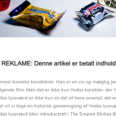
mest ikoniske karakterer. Han er en vis og mægtig Jedi-
ølgende film. Men det er ikke kun Yodas karakter, der h
das lyssværd er ikke kun en del af hans arsenal, det
kel vil vi tage en historisk gennemgang af Yodas lyss
das lyssværd blev introduceret i The Empire Strikes Ba