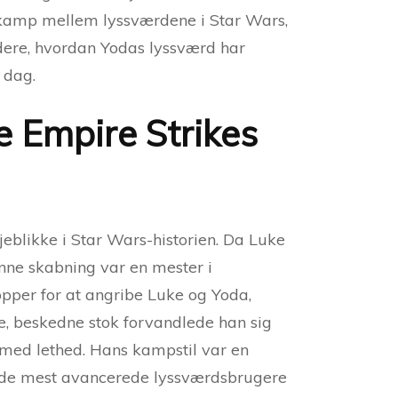
ke kamp mellem lyssværdene i Star Wars,
ludere, hvordan Yodas lyssværd har
 dag.
 Empire Strikes
eblikke i Star Wars-historien. Da Luke
ønne skabning var en mester i
pper for at angribe Luke og Yoda,
e, beskedne stok forvandlede han sig
 med lethed. Hans kampstil var en
af de mest avancerede lyssværdsbrugere