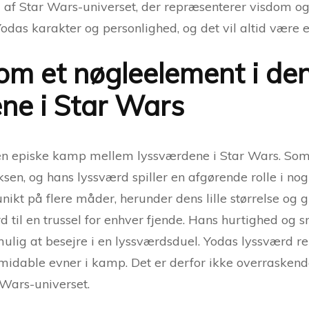
el af Star Wars-universet, der repræsenterer visdom og 
odas karakter og personlighed, og det vil altid være 
om et nøgleelement i de
ne i Star Wars
en episke kamp mellem lyssværdene i Star Wars. Som 
ksen, og hans lyssværd spiller en afgørende rolle i no
nikt på flere måder, herunder dens lille størrelse og 
ærd til en trussel for enhver fjende. Hans hurtighed 
ulig at besejre i en lyssværdsduel. Yodas lyssværd r
idable evner i kamp. Det er derfor ikke overraskende,
 Wars-universet.