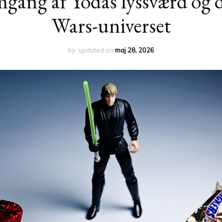
gang af Yodas lyssværd og d
Wars-universet
by
updated on
maj 28, 2026