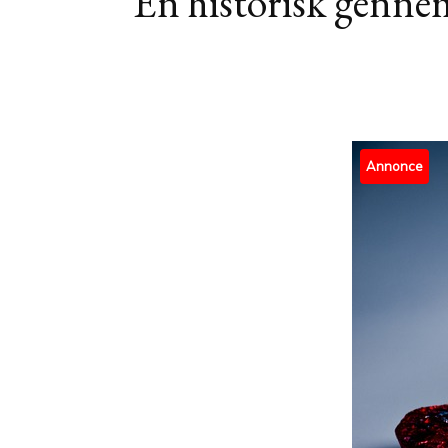
En historisk gennem
Annonce