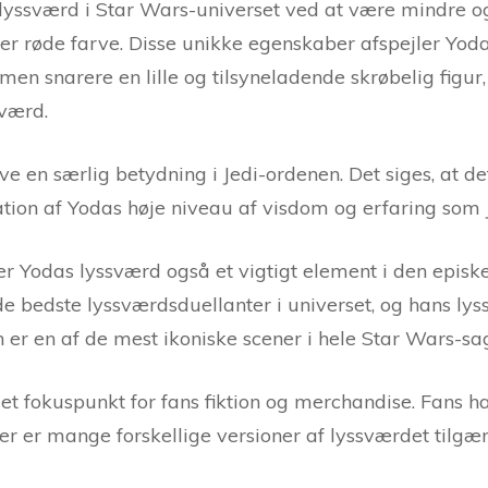
 lyssværd i Star Wars-universet ved at være mindre o
ler røde farve. Disse unikke egenskaber afspejler Yoda
 men snarere en lille og tilsyneladende skrøbelig figur, 
værd.
ve en særlig betydning i Jedi-ordenen. Det siges, at 
kation af Yodas høje niveau af visdom og erfaring som 
r Yodas lyssværd også et vigtigt element i den epis
 de bedste lyssværdsduellanter i universet, og hans l
n er en af de mest ikoniske scener i hele Star Wars-sa
et fokuspunkt for fans fiktion og merchandise. Fans ha
er er mange forskellige versioner af lyssværdet tilgæ