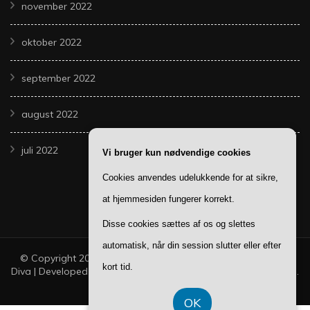
november 2022
oktober 2022
september 2022
august 2022
juli 2022
Vi bruger kun nødvendige cookies
Cookies anvendes udelukkende for at sikre,
at hjemmesiden fungerer korrekt.
Disse cookies sættes af os og slettes
automatisk, når din session slutter eller efter
© Copyright 2026
Dine Guides
. All Rights Reserved.
Fashion
kort tid.
Diva | Developed By
Blossom Themes
. Powered by
WordPress
.
Privatlivspolitik
OK