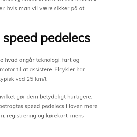
ler, hvis man vil være sikker på at
og speed pedelecs
de hvad angår teknologi, fart og
tor til at assistere. Elcykler har
typisk ved 25 km/t.
hvilket gør dem betydeligt hurtigere.
l betragtes speed pedelecs i loven mere
lm, registrering og kørekort, mens