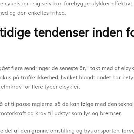
e cykelstier i sig selv kan forebygge ulykker effektivt
ed og den enkeltes frihed.
tidige tendenser inden f
t flere ændringer de seneste år, i takt med at elcykl
fokus på trafiksikkerhed, hvilket blandt andet har bet
lmkrav for flere typer elcykler.
 at tilpasse reglerne, så de kan følge med den tekno
otorkraft og krav til udstyr som lys og bremser.
re del af den grønne omstilling og bytransporten, forve