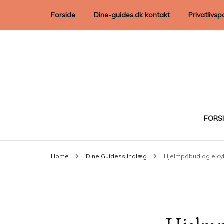
Forside
Dine-guides.dk kontakt
Privatlivspo
FORS
Home
Dine Guidess Indlæg
Hjelmpåbud og elcyk