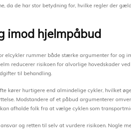
ne, da de har stor betydning for, hvilke regler der gælde
g imod hjelmpåbud
or elcykler rummer både stærke argumenter for og i
elm reducerer risikoen for alvorlige hovedskader ved
ifter til behandling.
te kører hurtigere end almindelige cykler, hvilket øge
telse. Modstandere af et påbud argumenterer omvendt
 kan afholde folk fra at vælge cyklen som transportmi
svar og retten til selv at vurdere risikoen. Nogle me