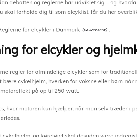
dan debatten og reglerne har udviklet sig – og hvorda
 skal forholde dig til som elcyklist, får du her overbli
Reglerne for elcykler i Danmark
.
ng for elcykler og hjelm
e regler for almindelige elcykler som for traditionell
 at bære cykelhjelm, hverken for voksne eller børn, når
motoreffekt på op til 250 watt.
cs, hvor motoren kun hjælper, når man selv træder i p
derledes.
 cykelhjelm, og køretøjet skal desuden være indregistre