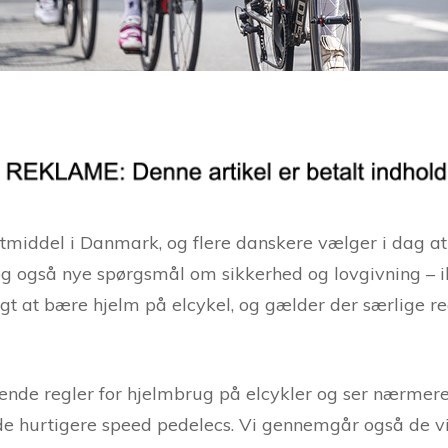
tmiddel i Danmark, og flere danskere vælger i dag at la
og også nye spørgsmål om sikkerhed og lovgivning – 
tigt at bære hjelm på elcykel, og gælder der særlige r
dende regler for hjelmbrug på elcykler og ser nærmere
 de hurtigere speed pedelecs. Vi gennemgår også de v