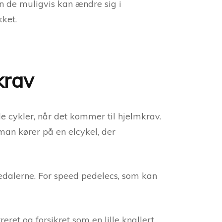
n de muligvis kan ændre sig i
kket.
krav
e cykler, når det kommer til hjelmkrav.
 man kører på en elcykel, der
edalerne. For speed pedelecs, som kan
ret og forsikret som en lille knallert.