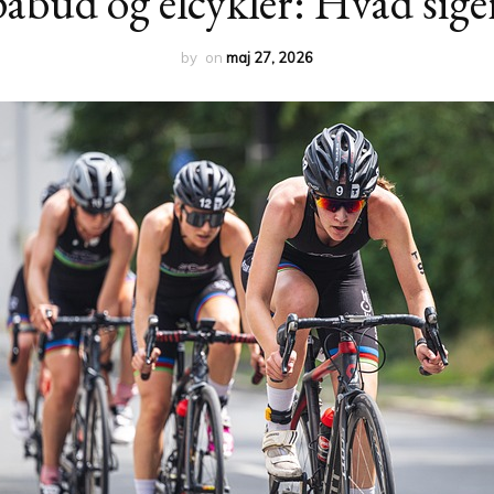
bud og elcykler: Hvad sige
by
on
maj 27, 2026