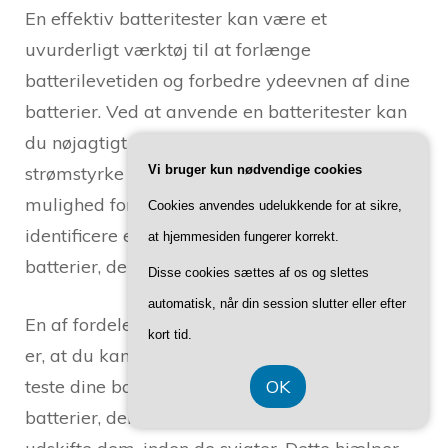
En effektiv batteritester kan være et
uvurderligt værktøj til at forlænge
batterilevetiden og forbedre ydeevnen af dine
batterier. Ved at anvende en batteritester kan
du nøjagtigt måle batteriets spænding,
Vi bruger kun nødvendige cookies
strømstyrke og kapacitet. Dette giver dig
mulighed for at analysere resultaterne og
Cookies anvendes udelukkende for at sikre,
identificere eventuelle problemområder eller
at hjemmesiden fungerer korrekt.
batterier, der er ved at løbe tør for energi.
Disse cookies sættes af os og slettes
automatisk, når din session slutter eller efter
En af fordelene ved at anvende en batteritester
kort tid.
er, at du kan optimere batterilevetiden. Ved at
OK
teste dine batterier kan du identificere de
batterier, der er ved at løbe tør for energi, og