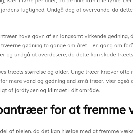
 især i tørre perioder, da de ikke kan tåle tørke. Det 
jordens fugtighed. Undgå dog at overvande, da dette 
ntræer have gavn af en langsomt virkende gødning, de
ve træerne gødning to gange om året – en gang om fo
ger og undgå at overdosere, da dette kan skade træets
ses træets størrelse og alder. Unge træer kræver oft
g for mere vand og gødning end små træer. Vær også
t af jordtypen og klimaet i dit område.
ipantræer for at fremme 
 del af plejen, da det kan hjælpe med at fremme vækst 