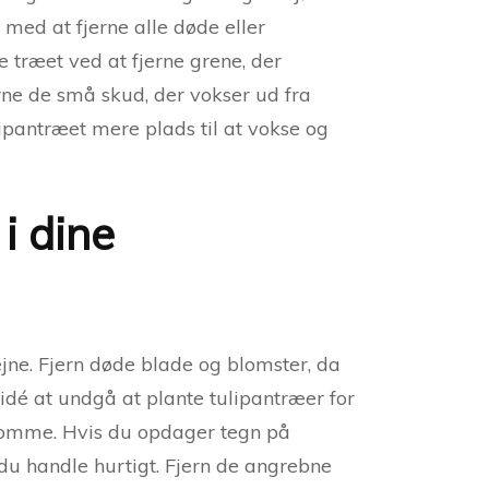
 med at fjerne alle døde eller
træet ved at fjerne grene, der
rne de små skud, der vokser ud fra
ipantræet mere plads til at vokse og
i dine
jne. Fjern døde blade og blomster, da
dé at undgå at plante tulipantræer for
domme. Hvis du opdager tegn på
du handle hurtigt. Fjern de angrebne