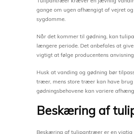
Tulipantræer kræver en jævnlig vanding,
gange om ugen afhængigt af vejret og 
sygdomme.
Når det kommer til gødning, kan tulipa
længere periode. Det anbefales at gi
vigtigt at følge producentens anvisnin
Husk at vanding og gødning bør tilpas
træer, mens store træer kan have bru
gødningsbehovene kan variere afhængig
Beskæring af tul
Beskæring af tulipantræer er en vigtig