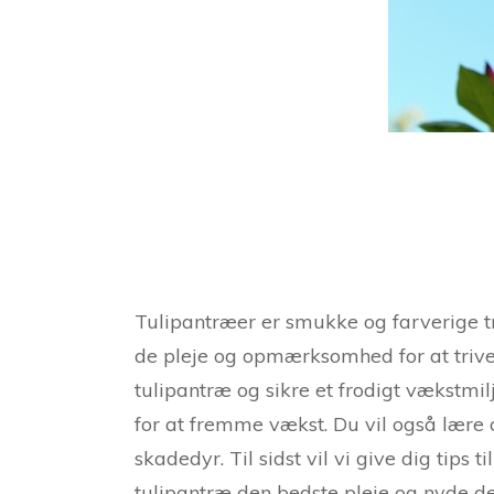
Tulipantræer er smukke og farverige tr
de pleje og opmærksomhed for at trives
tulipantræ og sikre et frodigt vækstmilj
for at fremme vækst. Du vil også lær
skadedyr. Til sidst vil vi give dig tip
tulipantræ den bedste pleje og nyde d