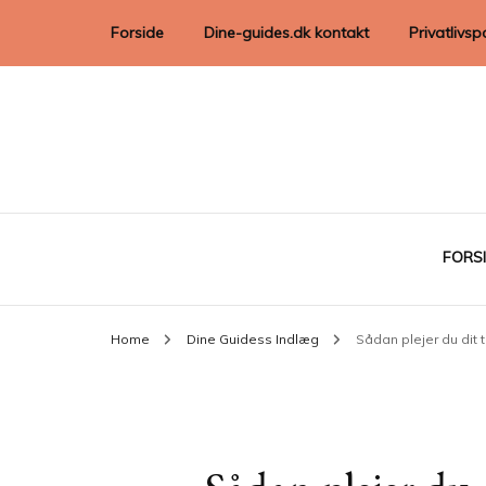
Forside
Dine-guides.dk kontakt
Privatlivspo
FORS
Home
Dine Guidess Indlæg
Sådan plejer du dit t