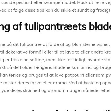
ssende pesticid eller svampemiddel. Husk at læse vej
ed at følge disse tips kan du sikre et sundt og frodigt
ng af tulipantræets blad
på dit tulipantræ at falde af og blomsterne visner. D
l dekorative formål eller til at lave te eller andre kre
g er friske og saftige, men ikke for tidligt, hvor de st
t, så de holder længere. Bladene kan tørres og brug
kan tørres og bruges til at lave potpourri eller som p
ke mister deres farve eller aroma. Ved at høste og op
nyde deres skønhed og aroma i mange måneder efter, 