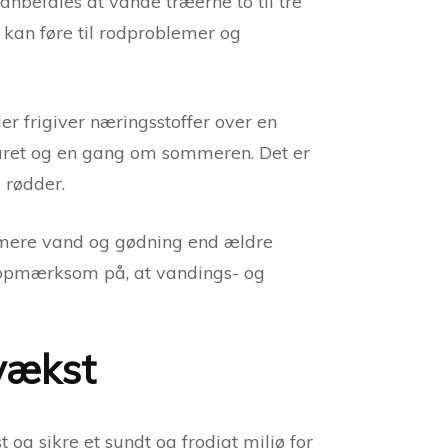
anbefales at vande træerne to til tre
kan føre til rodproblemer og
r frigiver næringsstoffer over en
råret og en gang om sommeren. Det er
 rødder.
e mere vand og gødning end ældre
 opmærksom på, at vandings- og
vækst
og sikre et sundt og frodigt miljø for