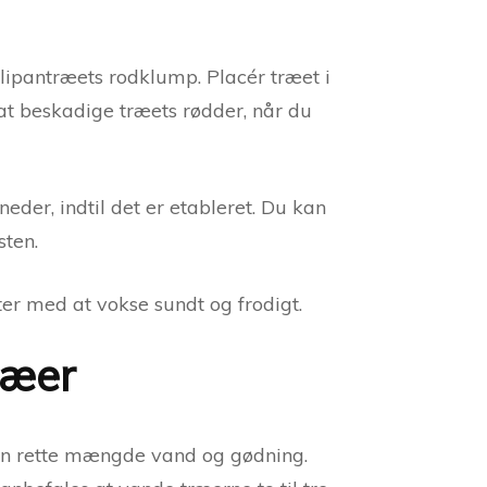
ulipantræets rodklump. Placér træet i
 at beskadige træets rødder, når du
eder, indtil det er etableret. Du kan
sten.
er med at vokse sundt og frodigt.
ræer
 den rette mængde vand og gødning.