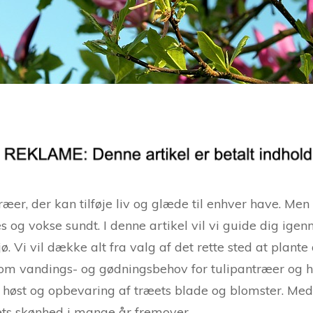
æer, der kan tilføje liv og glæde til enhver have. M
 og vokse sundt. I denne artikel vil vi guide dig igen
ø. Vi vil dække alt fra valg af det rette sted at plant
e om vandings- og gødningsbehov for tulipantræer o
s til høst og opbevaring af træets blade og blomster. M
ets skønhed i mange år fremover.