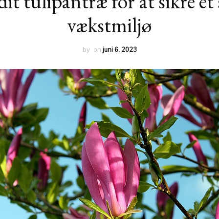
dit tulipantræ for at sikre et
vækstmiljø
by
on
juni 6, 2023