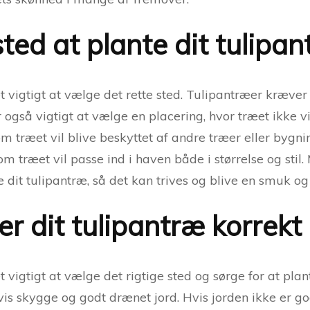
sted at plante dit tulipa
et vigtigt at vælge det rette sted. Tulipantræer kræve
r også vigtigt at vælge en placering, hvor træet ikke vil
 træet vil blive beskyttet af andre træer eller bygnin
m træet vil passe ind i haven både i størrelse og stil
 dit tulipantræ, så det kan trives og blive en smuk og 
r dit tulipantræ korrekt
t vigtigt at vælge det rigtige sted og sørge for at pla
lvis skygge og godt drænet jord. Hvis jorden ikke er g