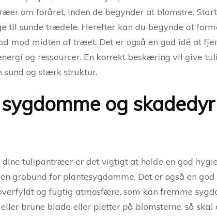
ræer om foråret, inden de begynder at blomstre. Start
 til sunde trædele. Herefter kan du begynde at forme 
ad mod midten af træet. Det er også en god idé at fje
rgi og ressourcer. En korrekt beskæring vil give tul
n sund og stærk struktur.
 sygdomme og skadedyr 
ne tulipantræer er det vigtigt at holde en god hygie
 en grobund for plantesygdomme. Det er også en god i
 overfyldt og fugtig atmosfære, som kan fremme syg
ler brune blade eller pletter på blomsterne, så skal 