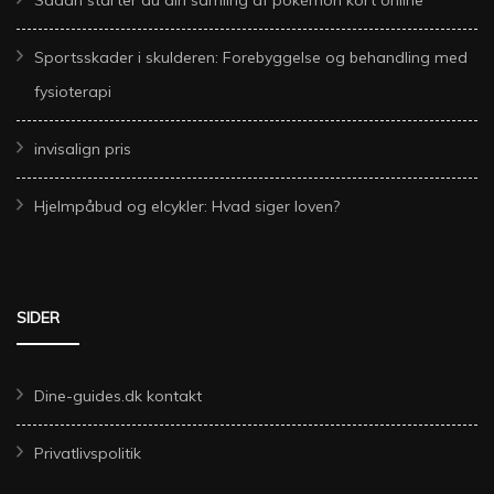
Sådan starter du din samling af pokémon kort online
Sportsskader i skulderen: Forebyggelse og behandling med
fysioterapi
invisalign pris
Hjelmpåbud og elcykler: Hvad siger loven?
SIDER
Dine-guides.dk kontakt
Privatlivspolitik