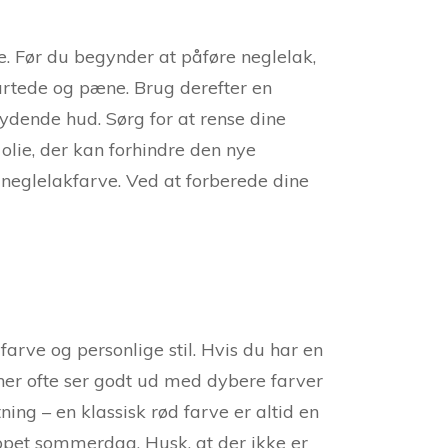
. Før du begynder at påføre neglelak,
sartede og pæne. Brug derefter en
ydende hud. Sørg for at rense dine
olie, der kan forhindre den nye
 neglelakfarve. Ved at forberede dine
farve og personlige stil. Hvis du har en
ner ofte ser godt ud med dybere farver
ing – en klassisk rød farve er altid en
appet sommerdag. Husk, at der ikke er