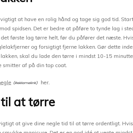
vigtigt at have en rolig hånd og tage sig god tid. Sta
d spidsen. Det er bedre at påføre to tynde lag i stede
 det første lag tørre helt, før du påfører det næste. H
glelakfjerner og forsigtigt fjerne lakken. Gør dette in
lakken, skal du lade den tørre i mindst 10-15 minutter
e smitter af på din top coat.
egle
her.
til at tørre
gtigt at give dine negle tid til at tørre ordentligt. Hvis
n smukke manicure. Det er en god idé at vente mindst