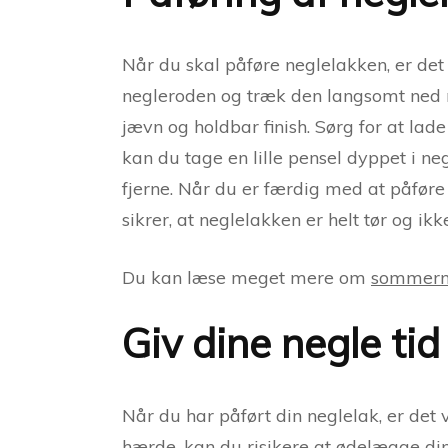
Når du skal påføre neglelakken, er det 
negleroden og træk den langsomt ned mo
jævn og holdbar finish. Sørg for at lade
kan du tage en lille pensel dyppet i ne
fjerne. Når du er færdig med at påføre 
sikrer, at neglelakken er helt tør og ikk
Du kan læse meget mere om
sommern
Giv dine negle tid 
Når du har påført din neglelak, er det vi
hærde, kan du risikere at ødelægge di