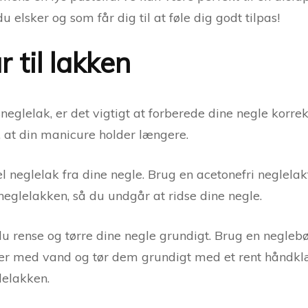
u elsker og som får dig til at føle dig godt tilpas!
r til lakken
eglelak, er det vigtigt at forberede dine negle korrek
, at din manicure holder længere.
eglelak fra dine negle. Brug en acetonefri neglelakf
 neglelakken, så du undgår at ridse dine negle.
du rense og tørre dine negle grundigt. Brug en neglebør
er med vand og tør dem grundigt med et rent håndklæde
lelakken.