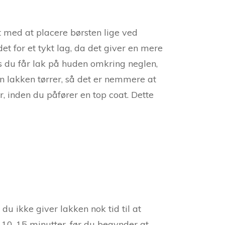
rt med at placere børsten lige ved
t for et tykt lag, da det giver en mere
vis du får lak på huden omkring neglen,
den lakken tørrer, så det er nemmere at
, inden du påfører en top coat. Dette
 du ikke giver lakken nok tid til at
 10-15 minutter, før du begynder at