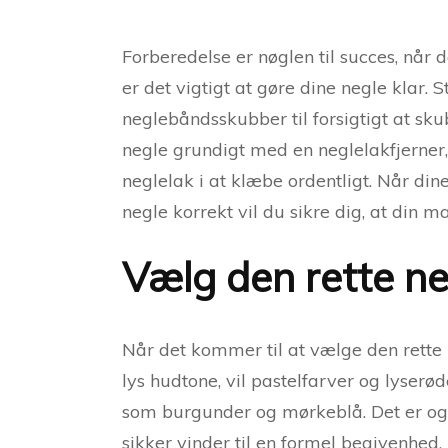
Forberedelse er nøglen til succes, nå
er det vigtigt at gøre dine negle klar
neglebåndsskubber til forsigtigt at sk
negle grundigt med en neglelakfjerner,
neglelak i at klæbe ordentligt. Når di
negle korrekt vil du sikre dig, at din m
Vælg den rette ne
Når det kommer til at vælge den rette n
lys hudtone, vil pastelfarver og lyse
som burgunder og mørkeblå. Det er også 
sikker vinder til en formel begivenhed