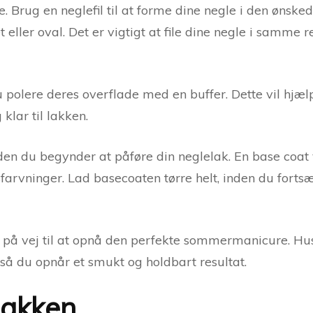
le. Brug en neglefil til at forme dine negle i den øns
t eller oval. Det er vigtigt at file dine negle i samme 
u polere deres overflade med en buffer. Dette vil hjæ
klar til lakken.
den du begynder at påføre din neglelak. En base coat 
farvninger. Lad basecoaten tørre helt, inden du forts
dt på vej til at opnå den perfekte sommermanicure. Hu
, så du opnår et smukt og holdbart resultat.
lakken