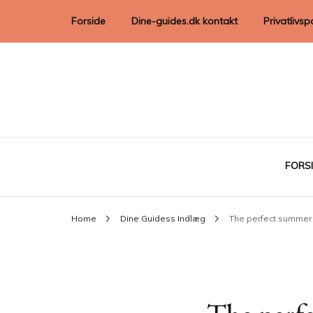
Forside
Dine-guides.dk kontakt
Privatlivspo
FORS
Home
Dine Guidess Indlæg
The perfect summer 