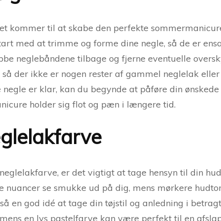
r det kommer til at skabe den perfekte sommermanicure
. Start med at trimme og forme dine negle, så de er en
ubbe neglebåndene tilbage og fjerne eventuelle oversk
 så der ikke er nogen rester af gammel neglelak eller 
ne negle er klar, kan du begynde at påføre din ønskede
anicure holder sig flot og pæn i længere tid.
glelakfarve
eglelakfarve, er det vigtigt at tage hensyn til din hud
røde nuancer se smukke ud på dig, mens mørkere hudto
en god idé at tage din tøjstil og anledning i betragtn
, mens en lys pastelfarve kan være perfekt til en afsl