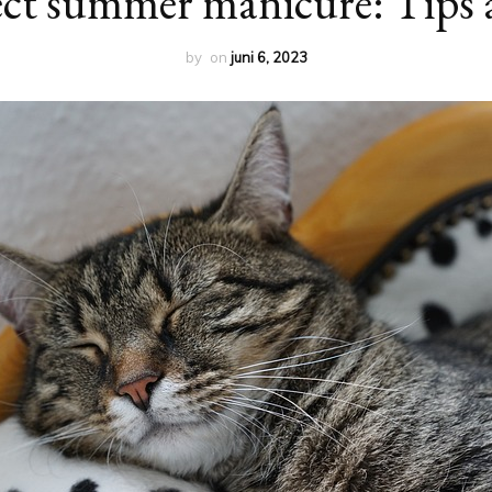
ect summer manicure: Tips a
by
on
juni 6, 2023