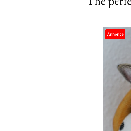
The perf
Annonce